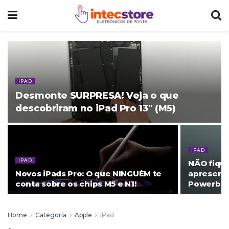
IPAD
Desmonte SURPRESA! Veja o que
descobriram no iPad Pro 13″ (M5)
IPAD
IPAD
NÃO fique
Novos iPads Pro: O que NINGUÉM te
apresenta
conta sobre os chips M5 e N1!
Powerbeat
Home
Categoria
Apple
iPad