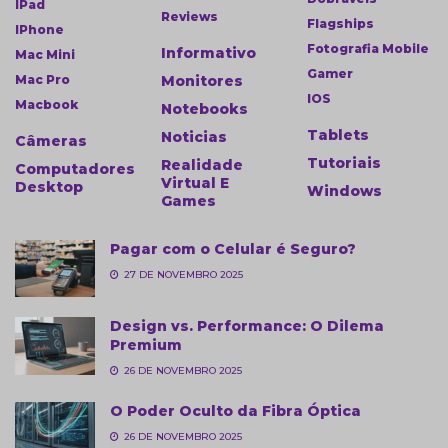
IPad
Reviews
Flagships
IPhone
Fotografia Mobile
Informativo
Mac Mini
Gamer
Mac Pro
Monitores
IOS
Macbook
Notebooks
Tablets
Noticias
Câmeras
Tutoriais
Realidade
Computadores
Virtual E
Desktop
Windows
Games
Pagar com o Celular é Seguro?
27 DE NOVEMBRO 2025
Design vs. Performance: O Dilema
Premium
26 DE NOVEMBRO 2025
O Poder Oculto da Fibra Óptica
26 DE NOVEMBRO 2025