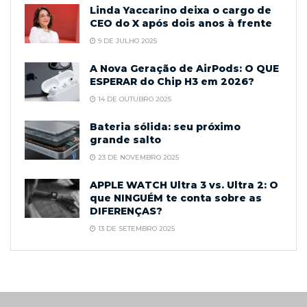
Linda Yaccarino deixa o cargo de
CEO do X após dois anos à frente
9 DE JULHO 2025
A Nova Geração de AirPods: O QUE
ESPERAR do Chip H3 em 2026?
14 DE OUTUBRO 2025
Bateria sólida: seu próximo
grande salto
23 DE NOVEMBRO 2025
APPLE WATCH Ultra 3 vs. Ultra 2: O
que NINGUÉM te conta sobre as
DIFERENÇAS?
13 DE SETEMBRO 2025