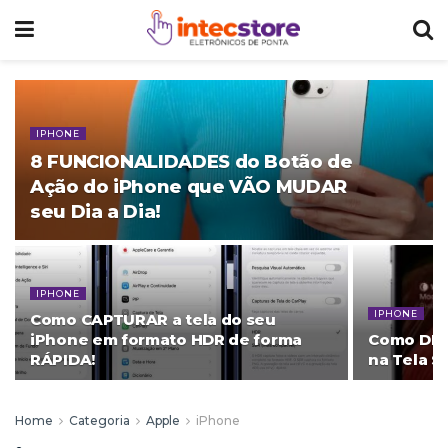
IPHONE
8 FUNCIONALIDADES do Botão de
Ação do iPhone que VÃO MUDAR
seu Dia a Dia!
IPHONE
IPHONE
Como CAPTURAR a tela do seu
iPhone em formato HDR de forma
Como DES
RÁPIDA!
na Tela S
Home
Categoria
Apple
iPhone