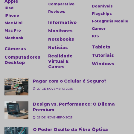
Apple
Comparativo
Dobráveis
IPad
Reviews
Flagships
IPhone
Fotografia Mobile
Informativo
Mac Mini
Gamer
Mac Pro
Monitores
IOS
Macbook
Notebooks
Tablets
Noticias
Câmeras
Tutoriais
Realidade
Computadores
Virtual E
Desktop
Windows
Games
Pagar com o Celular é Seguro?
27 DE NOVEMBRO 2025
Design vs. Performance: O Dilema
Premium
26 DE NOVEMBRO 2025
O Poder Oculto da Fibra Óptica