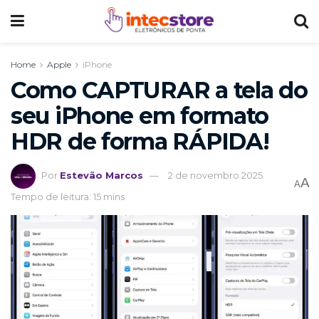
Home
Apple
iPhone
Como CAPTURAR a tela do
seu iPhone em formato
HDR de forma RÁPIDA!
Por
Estevão Marcos
2 de novembro 2025
A
A
Tempo de leitura: 15 mins