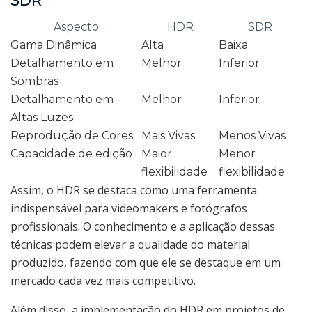
SDR
Aspecto
HDR
SDR
Gama Dinâmica
Alta
Baixa
Detalhamento em
Melhor
Inferior
Sombras
Detalhamento em
Melhor
Inferior
Altas Luzes
Reprodução de Cores
Mais Vivas
Menos Vivas
Capacidade de edição
Maior
Menor
flexibilidade
flexibilidade
Assim, o HDR se destaca como uma ferramenta
indispensável para videomakers e fotógrafos
profissionais. O conhecimento e a aplicação dessas
técnicas podem elevar a qualidade do material
produzido, fazendo com que ele se destaque em um
mercado cada vez mais competitivo.
Além disso, a implementação do HDR em projetos de