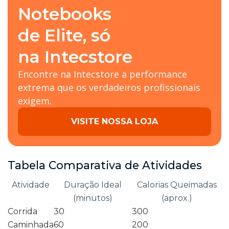
Notebooks
de Elite, só
na Intecstore
Encontre na Intecstore a performance
extrema que os verdadeiros profissionais
exigem.
VISITE NOSSA LOJA
Tabela Comparativa de Atividades
Atividade
Duração Ideal
Calorias Queimadas
(minutos)
(aprox.)
Corrida
30
300
Caminhada
60
200