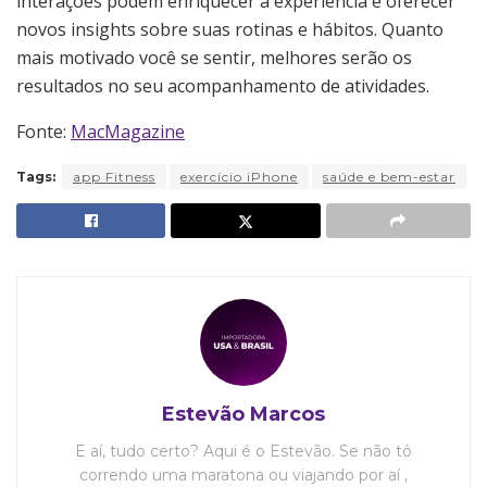
interações podem enriquecer a experiência e oferecer
novos insights sobre suas rotinas e hábitos. Quanto
mais motivado você se sentir, melhores serão os
resultados no seu acompanhamento de atividades.
Fonte:
MacMagazine
Tags:
app Fitness
exercício iPhone
saúde e bem-estar
Estevão Marcos
E aí, tudo certo? Aqui é o Estevão. Se não tô
correndo uma maratona ou viajando por aí ,