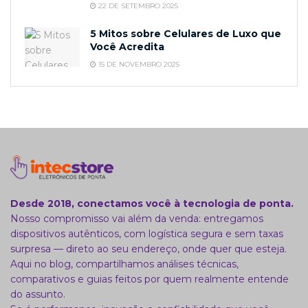
22 DE SETEMBRO 2025
5 Mitos sobre Celulares de Luxo que
Você Acredita
15 DE NOVEMBRO 2025
Desde 2018, conectamos você à tecnologia de ponta.
Nosso compromisso vai além da venda: entregamos
dispositivos autênticos, com logística segura e sem taxas
surpresa — direto ao seu endereço, onde quer que esteja.
Aqui no blog, compartilhamos análises técnicas,
comparativos e guias feitos por quem realmente entende
do assunto.