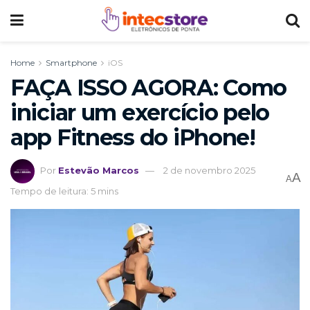
Home
Smartphone
iOS
FAÇA ISSO AGORA: Como
iniciar um exercício pelo
app Fitness do iPhone!
Por
Estevão Marcos
2 de novembro 2025
A
A
Tempo de leitura: 5 mins