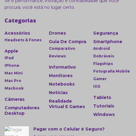
Se é performance, inovação e confiabilidade que você
procura, você está no lugar certo.
Categorias
Acessórios
Drones
Segurança
Headsets & Fones
Guia De Compra
Smartphone
Comparativo
Android
Apple
Reviews
Dobráveis
IPad
Flagships
IPhone
Informativo
Fotografia Mobile
Mac Mini
Monitores
Gamer
Mac Pro
Notebooks
IOS
Macbook
Noticias
Tablets
Câmeras
Realidade
Tutoriais
Virtual E Games
Computadores
Desktop
Windows
Pagar com o Celular é Seguro?