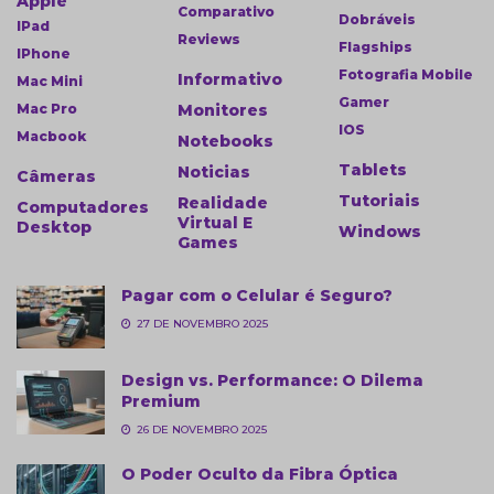
Apple
Comparativo
Dobráveis
IPad
Reviews
Flagships
IPhone
Fotografia Mobile
Informativo
Mac Mini
Gamer
Mac Pro
Monitores
IOS
Macbook
Notebooks
Tablets
Noticias
Câmeras
Tutoriais
Realidade
Computadores
Virtual E
Desktop
Windows
Games
Pagar com o Celular é Seguro?
27 DE NOVEMBRO 2025
Design vs. Performance: O Dilema
Premium
26 DE NOVEMBRO 2025
O Poder Oculto da Fibra Óptica