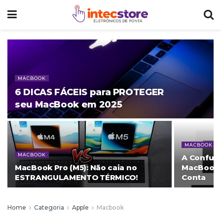
MACBOOK
6 DICAS FÁCEIS para PROTEGER
seu MacBook em 2025
MACBOOK
MACBOOK
A Confus
MacBook Pro (M5): Não caia no
MacBook 
ESTRANGULAMENTO TÉRMICO!
Conta
Home
Categoria
Apple
Macbook