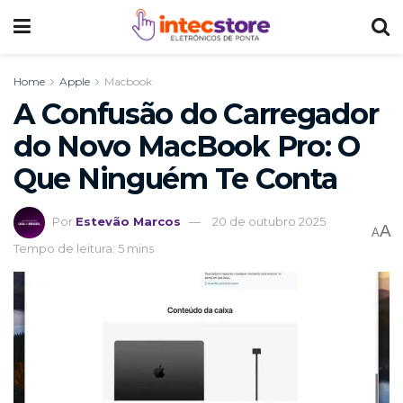
Home
Apple
Macbook
A Confusão do Carregador
do Novo MacBook Pro: O
Que Ninguém Te Conta
Por
Estevão Marcos
20 de outubro 2025
A
A
Tempo de leitura: 5 mins