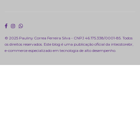
© 2025 Pauliny Correa Ferreira Silva - CNPJ 46.175.338/0001-85. Todos
os direitos reservados. Este blog é uma publicação oficial da
intecstorebr
,
e-commerce especializado em tecnologia de alto desempenho.