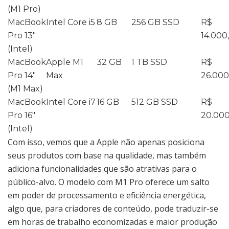
(M1 Pro)
MacBook
Intel Core i5
8 GB
256 GB SSD
R$
Pro 13″
14.000
(Intel)
MacBook
Apple M1
32 GB
1 TB SSD
R$
Pro 14″
Max
26.000
(M1 Max)
MacBook
Intel Core i7
16 GB
512 GB SSD
R$
Pro 16″
20.000
(Intel)
Com isso, vemos que a Apple não apenas posiciona
seus produtos com base na qualidade, mas também
adiciona funcionalidades que são atrativas para o
público-alvo. O modelo com M1 Pro oferece um salto
em poder de processamento e eficiência energética,
algo que, para criadores de conteúdo, pode traduzir-se
em horas de trabalho economizadas e maior produção