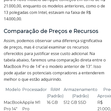
21.000,00, enquanto os modelos anteriores, como o de
13 polegadas com Intel, estavam na faixa de R$
14.000,00.
Comparação de Preços e Recursos
Assim, podemos observar uma diferença significativa
de preços, mas é crucial examinar os recursos
oferecidos para justificar esse custo adicional. Na
tabela abaixo, faremos uma comparação direta entre o
MacBook Pro de 14″ e o modelo anterior de 13″. Isso
pode ajudar os potenciais compradores a entenderem
melhor o que estão adquirindo.
Modelo
Processador
RAM
Armazenamento
Pre
(Padrão)
(Padrão)
Aprox
MacBook
Apple M1
16 GB
512 GB SSD
R$
Pro 14″
Pro
21.000