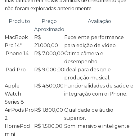
mas também em novas avenidas de crescimento que
não foram exploradas anteriormente.
Produto
Preço
Avaliação
Aproximado
MacBook
R$
Excelente performance
Pro 14″
21.000,00
para edição de vídeo.
iPhone 14
R$ 7.000,00
Ótima câmera e
desempenho.
iPad Pro
R$ 9.000,00
Ideal para design e
produção musical.
Apple
R$ 4.500,00
Funcionalidades de saúde e
Watch
integração com o iPhone.
Series 8
AirPods Pro
R$ 1.800,00
Qualidade de áudio
2
superior.
HomePod
R$ 1.500,00
Som imersivo e inteligente.
mini