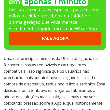
em
apenas 1 minuto
Descubra condições especiais para ter em
mãos o celular, notebook ou tablet de
última geração que você merece.
Atendimento rápido, direto no WhatsApp.
FALE AGORA
Uma das principais medidas da UE é a obrigação de
fornecer carcaças removíveis e carregadores
compatíveis. Isso significa que os usuários não
precisarão mais adquirir novos cargadores a cada
compra de dispositivo, reduzindo o lixo eletrônico. Essa
decisão é uma tentativa de forçar os fabricantes a
adotarem soluções mais ecológicas, mais uma vez
colocando pressão sobre a Apple, que historicamente
tende a manter seus produtos em ecossistemas