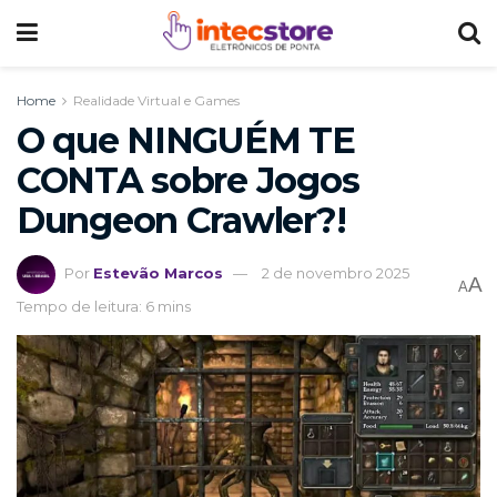
Home
Realidade Virtual e Games
O que NINGUÉM TE
CONTA sobre Jogos
Dungeon Crawler?!
Por
Estevão Marcos
2 de novembro 2025
A
A
Tempo de leitura: 6 mins