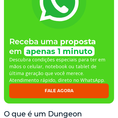
Receba uma
proposta
em
apenas 1 minuto
Descubra condições especiais para ter em
mãos o celular, notebook ou tablet de
última geração que você merece.
Atendimento rápido, direto no WhatsApp.
FALE AGORA
O que é um Dungeon