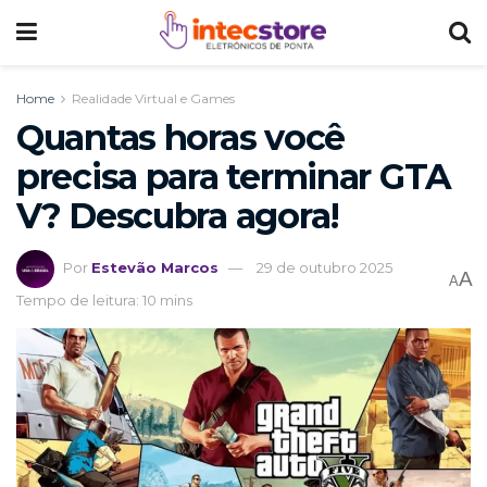
Home
Realidade Virtual e Games
Quantas horas você
precisa para terminar GTA
V? Descubra agora!
Por
Estevão Marcos
29 de outubro 2025
A
A
Tempo de leitura: 10 mins