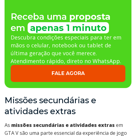
Receba uma
proposta
em
apenas 1 minuto
Descubra condições especiais para ter em
mãos o celular, notebook ou tablet de
última geração que você merece.
Atendimento rápido, direto no WhatsApp.
FALE AGORA
Missões secundárias e
atividades extras
As
missões secundárias e atividades extras
em
GTA V são uma parte essencial da experiência de jogo