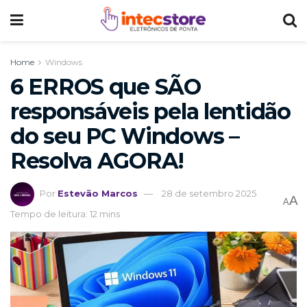
Home
Windows
6 ERROS que SÃO
responsáveis pela lentidão
do seu PC Windows –
Resolva AGORA!
Por
Estevão Marcos
28 de setembro 2025
A
A
Tempo de leitura: 12 mins