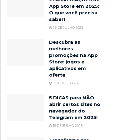
App Store em 2025:
O que você precisa
saber!
25 DE JULHO 2025
Descubra as
melhores
promoções na App
Store: jogos e
aplicativos em
oferta
7 DE JULHO 2025
5 DICAS para NÃO
abrir certos sites no
navegador do
Telegram em 2025!
19 DE JULHO 2025