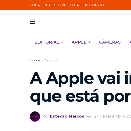
SOBRE INTECSTORE
ENTRE EM CONTATO
EDITORIAL
APPLE
CÂMERAS
Home
Noticias
A Apple vai 
que está por
Por
Estevão Marcos
24 de setembro 20