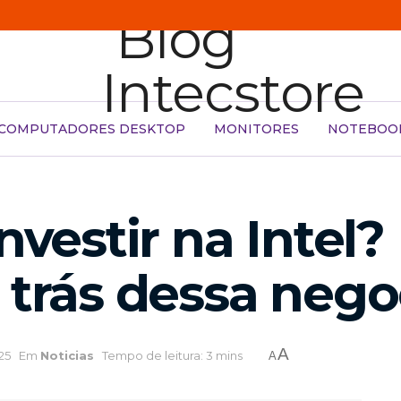
COMPUTADORES DESKTOP
MONITORES
NOTEBOO
investir na Intel
 trás dessa nego
A
25
Em
Noticias
Tempo de leitura: 3 mins
A