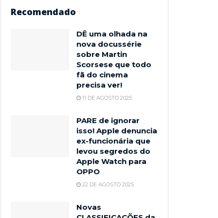
Recomendado
DÊ uma olhada na
nova docussérie
sobre Martin
Scorsese que todo
fã do cinema
precisa ver!
11 DE AGOSTO 2025
PARE de ignorar
isso! Apple denuncia
ex-funcionária que
levou segredos do
Apple Watch para
OPPO
22 DE AGOSTO 2025
Novas
CLASSIFICAÇÕES da