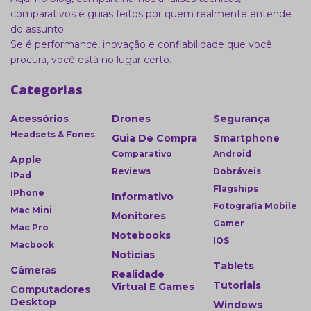
comparativos e guias feitos por quem realmente entende
do assunto.
Se é performance, inovação e confiabilidade que você
procura, você está no lugar certo.
Categorias
Acessórios
Drones
Segurança
Headsets & Fones
Guia De Compra
Smartphone
Comparativo
Android
Apple
Reviews
Dobráveis
IPad
Flagships
IPhone
Informativo
Fotografia Mobile
Mac Mini
Monitores
Gamer
Mac Pro
Notebooks
IOS
Macbook
Noticias
Tablets
Câmeras
Realidade
Tutoriais
Virtual E Games
Computadores
Desktop
Windows