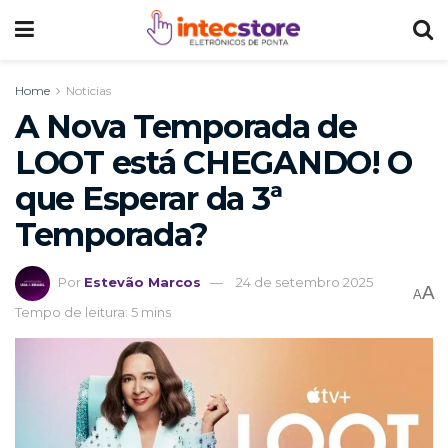
Home
Noticias
A Nova Temporada de
LOOT está CHEGANDO! O
que Esperar da 3ª
Temporada?
Por
Estevão Marcos
24 de setembro 2025
A
A
Tempo de leitura: 5 mins