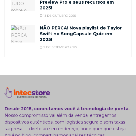
Preview Pro e seus recursos em
2025!
13 DE OUTUBRO 2025
NÃO PERCA! Nova playlist de Taylor
Swift no SongCapsule Quiz em
2025!
2 DE SETEMBRO 2025
Desde 2018, conectamos você à tecnologia de ponta.
Nosso compromisso vai além da venda: entregamos
dispositivos autênticos, com logística segura e sem taxas
surpresa — direto ao seu endereço, onde quer que esteja.
Aqui no blog, compartilhamos análises técnicas,