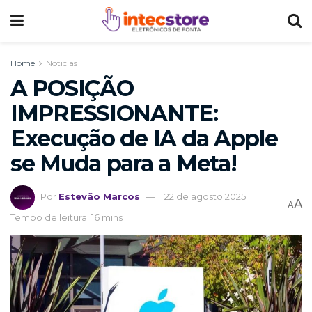
Home
Noticias
A POSIÇÃO
IMPRESSIONANTE:
Execução de IA da Apple
se Muda para a Meta!
Por
Estevão Marcos
22 de agosto 2025
A
A
Tempo de leitura: 16 mins