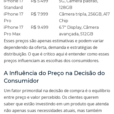
iPhone 17
R$ 5.499
5G, Câmera padrão,
Standard
128GB
iPhone 17
R$ 7.999
Câmera tripla, 256GB, A17
Pro
Chip
iPhone 17
R$ 9.499
6.7″ Display, Câmera
Pro Max
avançada, 512GB
Esses preços são apenas estimativas e podem variar
dependendo da oferta, demanda e estratégias de
distribuição. O que é crítico aqui é entender como esses
preços influenciam as escolhas dos consumidores.
A Influência do Preço na Decisão do
Consumidor
Um fator primordial na decisão de compra é o equilíbrio
entre preço e valor percebido. Os clientes querem
saber que estão investindo em um produto que atenda
não apenas suas necessidades atuais, mas também