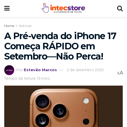
Home
Noticias
A Pré-venda do iPhone 17
Começa RÁPIDO em
Setembro—Não Perca!
Por
Estevão Marcos
2 de setembro 2025
A
A
Tempo de leitura: 15 mins