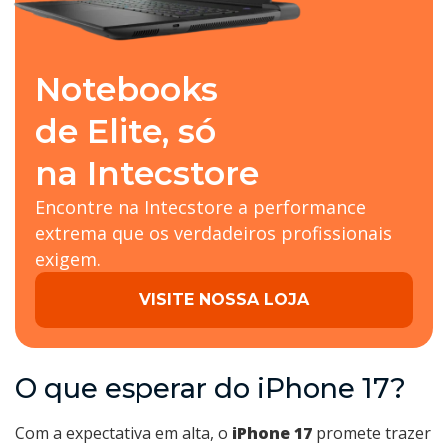
Notebooks
de Elite, só
na Intecstore
Encontre na Intecstore a performance
extrema que os verdadeiros profissionais
exigem.
VISITE NOSSA LOJA
O que esperar do iPhone 17?
Com a expectativa em alta, o
iPhone 17
promete trazer