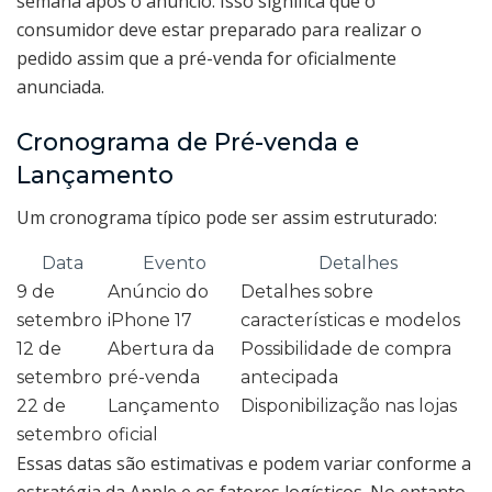
semana após o anúncio. Isso significa que o
consumidor deve estar preparado para realizar o
pedido assim que a pré-venda for oficialmente
anunciada.
Cronograma de Pré-venda e
Lançamento
Um cronograma típico pode ser assim estruturado:
Data
Evento
Detalhes
9 de
Anúncio do
Detalhes sobre
setembro
iPhone 17
características e modelos
12 de
Abertura da
Possibilidade de compra
setembro
pré-venda
antecipada
22 de
Lançamento
Disponibilização nas lojas
setembro
oficial
Essas datas são estimativas e podem variar conforme a
estratégia da Apple e os fatores logísticos. No entanto,