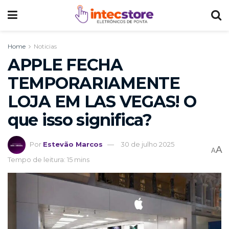
Home
Noticias
APPLE FECHA
TEMPORARIAMENTE
LOJA EM LAS VEGAS! O
que isso significa?
Por
Estevão Marcos
30 de julho 2025
A
A
Tempo de leitura: 15 mins