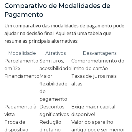
Comparativo de Modalidades de
Pagamento
Um comparativo das modalidades de pagamento pode
ajudar na decisão final. Aqui está uma tabela que
resume as principais alternativas:
Modalidade
Atrativos
Desvantagens
Parcelamento
Sem juros,
Comprometimento do
em 12x
acessibilidade
limite do cartão
Financiamento
Maior
Taxas de juros mais
flexibilidade
altas
de
pagamento
Pagamento à
Descontos
Exige maior capital
vista
significativos
disponível
Troca de
Redução
Valor do aparelho
dispositivo
direta no
antigo pode ser menor