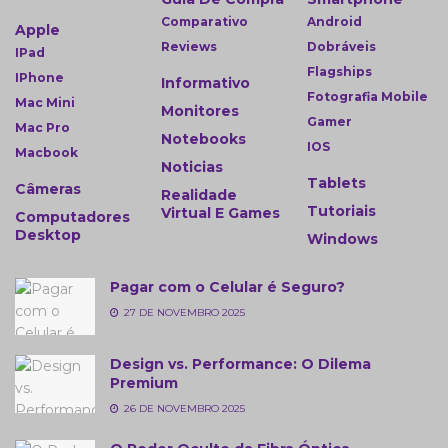
Comparativo
Android
Apple
Reviews
Dobráveis
IPad
Flagships
IPhone
Informativo
Fotografia Mobile
Mac Mini
Monitores
Gamer
Mac Pro
Notebooks
IOS
Macbook
Noticias
Tablets
Câmeras
Realidade
Tutoriais
Virtual E Games
Computadores
Desktop
Windows
Pagar com o Celular é Seguro?
27 DE NOVEMBRO 2025
Design vs. Performance: O Dilema
Premium
26 DE NOVEMBRO 2025