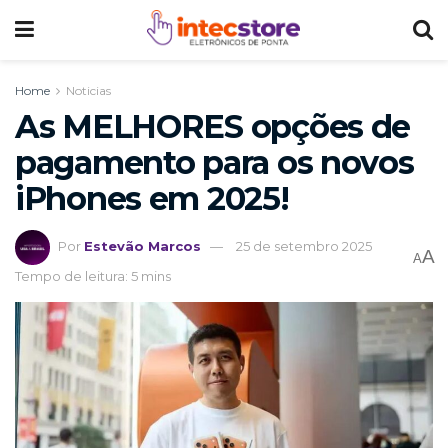
Home
Noticias
As MELHORES opções de
pagamento para os novos
iPhones em 2025!
Por
Estevão Marcos
25 de setembro 2025
A
A
Tempo de leitura: 5 mins