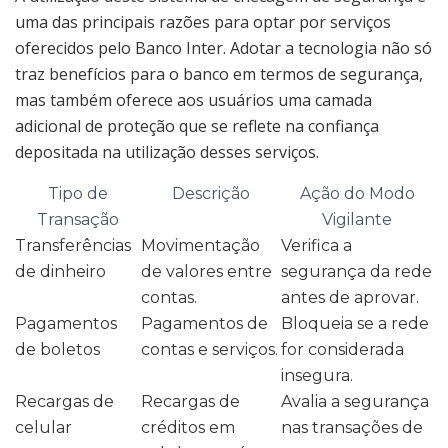
uma das principais razões para optar por serviços
oferecidos pelo Banco Inter. Adotar a tecnologia não só
traz benefícios para o banco em termos de segurança,
mas também oferece aos usuários uma camada
adicional de proteção que se reflete na confiança
depositada na utilização desses serviços.
Tipo de
Descrição
Ação do Modo
Transação
Vigilante
Transferências
Movimentação
Verifica a
de dinheiro
de valores entre
segurança da rede
contas.
antes de aprovar.
Pagamentos
Pagamentos de
Bloqueia se a rede
de boletos
contas e serviços.
for considerada
insegura.
Recargas de
Recargas de
Avalia a segurança
celular
créditos em
nas transações de