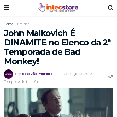
Home
Noticias
John Malkovich É
DINAMITE no Elenco da 2ª
Temporada de Bad
Monkey!
Por
Estevão Marcos
27 de agosto 2025
A
A
Tempo de leitura: 6 mins