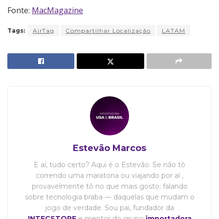
Fonte:
MacMagazine
Tags:
AirTag
Compartilhar Localização
LATAM
Estevão Marcos
E aí, tudo certo? Aqui é o Estevão. Se não tô
correndo uma maratona ou viajando por aí ,
provavelmente tô no que mais gosto: falando
sobre tecnologia braba — daquelas que mudam o
jogo de verdade. Sou pai, fundador da
INTECSTORE
e mentor do grupo
importadora