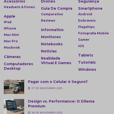
Acessórios
Drones
Segurança
Headsets & Fones
Guia De Compra
Smartphone
Comparativo
Android
Apple
Reviews
Dobráveis
IPad
Flagships
IPhone
Informativo
Fotografia Mobile
Mac Mini
Monitores
Gamer
Mac Pro
Notebooks
IOS
Macbook
Noticias
Tablets
Câmeras
Realidade
Tutoriais
Virtual E Games
Computadores
Desktop
Windows
Pagar com o Celular é Seguro?
27 DE NOVEMBRO 2025
Design vs. Performance: O Dilema
Premium
26 DE NOVEMBRO 2025