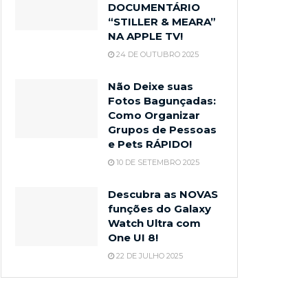
DOCUMENTÁRIO
“STILLER & MEARA”
NA APPLE TV!
24 DE OUTUBRO 2025
Não Deixe suas
Fotos Bagunçadas:
Como Organizar
Grupos de Pessoas
e Pets RÁPIDO!
10 DE SETEMBRO 2025
Descubra as NOVAS
funções do Galaxy
Watch Ultra com
One UI 8!
22 DE JULHO 2025