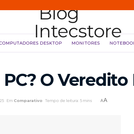
COMPUTADORES DESKTOP
MONITORES
NOTEBOO
PC? O Veredito P
A
25
Em
Comparativo
Tempo de leitura: 5 mins
A