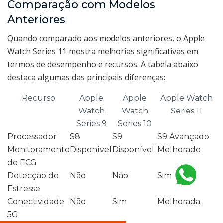
Comparação com Modelos
Anteriores
Quando comparado aos modelos anteriores, o Apple
Watch Series 11 mostra melhorias significativas em
termos de desempenho e recursos. A tabela abaixo
destaca algumas das principais diferenças:
Recurso
Apple
Apple
Apple Watch
Watch
Watch
Series 11
Series 9
Series 10
Processador
S8
S9
S9 Avançado
Monitoramento
Disponível
Disponível
Melhorado
de ECG
Detecção de
Não
Não
Sim
Estresse
Conectividade
Não
Sim
Melhorada
5G