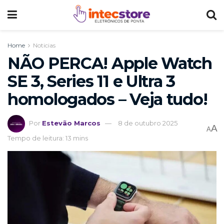
Home
Noticias
NÃO PERCA! Apple Watch
SE 3, Series 11 e Ultra 3
homologados – Veja tudo!
Por
Estevão Marcos
8 de outubro 2025
A
A
Tempo de leitura: 13 mins