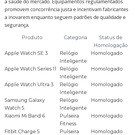
a saúde do mercado. Equipamentos regulamentados
promovem concorrência justa e incentivam fabricantes
a inovarem enquanto seguem padrões de qualidade e
segurança.
Produto
Categoria
Status de
Homologação
Apple Watch SE 3
Relógio
Homologado
Inteligente
Apple Watch Series 11
Relógio
Homologado
Inteligente
Apple Watch Ultra 3
Relógio
Homologado
Inteligente
Samsung Galaxy
Relógio
Homologado
Watch 5
Inteligente
Xiaomi Mi Band 6
Pulseira
Homologado
Fitness
Fitbit Charge 5
Pulseira
Homologado