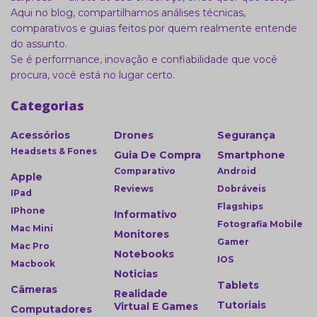
Aqui no blog, compartilhamos análises técnicas,
comparativos e guias feitos por quem realmente entende
do assunto.
Se é performance, inovação e confiabilidade que você
procura, você está no lugar certo.
Categorias
Acessórios
Drones
Segurança
Headsets & Fones
Guia De Compra
Smartphone
Comparativo
Android
Apple
Reviews
Dobráveis
IPad
Flagships
IPhone
Informativo
Fotografia Mobile
Mac Mini
Monitores
Gamer
Mac Pro
Notebooks
IOS
Macbook
Noticias
Tablets
Câmeras
Realidade
Tutoriais
Virtual E Games
Computadores