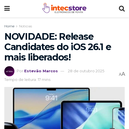
Home
Noticias
NOVIDADE: Release
Candidates do iOS 26.1 e
mais liberados!
Por
Estevão Marcos
28 de outubro 2025
A
A
Tempo de leitura: 17 mins