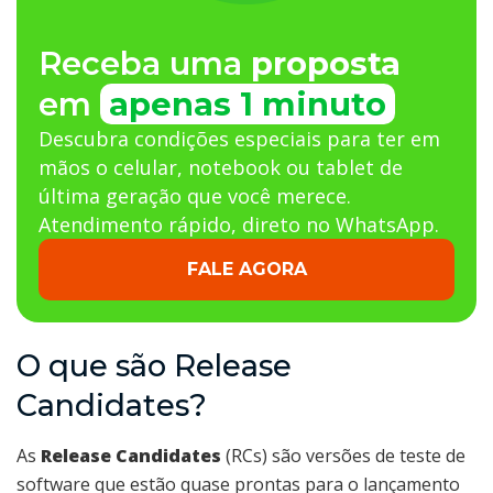
Receba uma
proposta
em
apenas 1 minuto
Descubra condições especiais para ter em
mãos o celular, notebook ou tablet de
última geração que você merece.
Atendimento rápido, direto no WhatsApp.
FALE AGORA
O que são Release
Candidates?
As
Release Candidates
(RCs) são versões de teste de
software que estão quase prontas para o lançamento