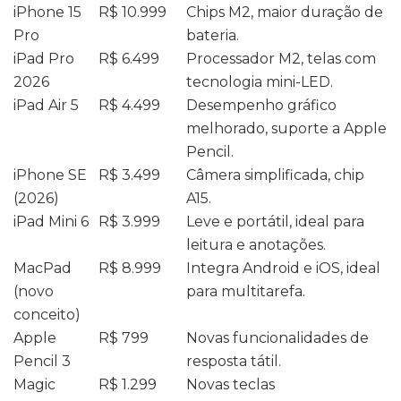
iPhone 15
R$ 10.999
Chips M2, maior duração de
Pro
bateria.
iPad Pro
R$ 6.499
Processador M2, telas com
2026
tecnologia mini-LED.
iPad Air 5
R$ 4.499
Desempenho gráfico
melhorado, suporte a Apple
Pencil.
iPhone SE
R$ 3.499
Câmera simplificada, chip
(2026)
A15.
iPad Mini 6
R$ 3.999
Leve e portátil, ideal para
leitura e anotações.
MacPad
R$ 8.999
Integra Android e iOS, ideal
(novo
para multitarefa.
conceito)
Apple
R$ 799
Novas funcionalidades de
Pencil 3
resposta tátil.
Magic
R$ 1.299
Novas teclas