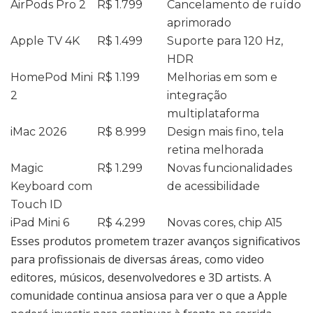
AirPods Pro 2
R$ 1.799
Cancelamento de ruído
aprimorado
Apple TV 4K
R$ 1.499
Suporte para 120 Hz,
HDR
HomePod Mini
R$ 1.199
Melhorias em som e
2
integração
multiplataforma
iMac 2026
R$ 8.999
Design mais fino, tela
retina melhorada
Magic
R$ 1.299
Novas funcionalidades
Keyboard com
de acessibilidade
Touch ID
iPad Mini 6
R$ 4.299
Novas cores, chip A15
Esses produtos prometem trazer avanços significativos
para profissionais de diversas áreas, como video
editores, músicos, desenvolvedores e 3D artists. A
comunidade continua ansiosa para ver o que a Apple