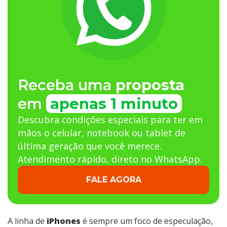
Receba uma
proposta
em
apenas 1 minuto
Descubra condições especiais para ter em
mãos o celular, notebook ou tablet de
última geração que você merece.
Atendimento rápido, direto no WhatsApp.
FALE AGORA
A linha de
iPhones
é sempre um foco de especulação,