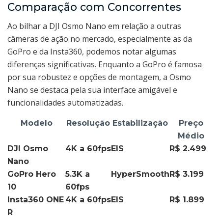
Comparação com Concorrentes
Ao bilhar a DJI Osmo Nano em relação a outras
câmeras de ação no mercado, especialmente as da
GoPro e da Insta360, podemos notar algumas
diferenças significativas. Enquanto a GoPro é famosa
por sua robustez e opções de montagem, a Osmo
Nano se destaca pela sua interface amigável e
funcionalidades automatizadas.
Modelo
Resolução
Estabilização
Preço
Médio
DJI Osmo
4K a 60fps
EIS
R$ 2.499
Nano
GoPro Hero
5.3K a
HyperSmooth
R$ 3.199
10
60fps
Insta360 ONE
4K a 60fps
EIS
R$ 1.899
R