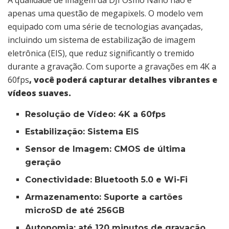
A qualidade de imagem da DJI Osmo Nano não é
apenas uma questão de megapixels. O modelo vem
equipado com uma série de tecnologias avançadas,
incluindo um sistema de estabilização de imagem
eletrônica (EIS), que reduz significantly o tremido
durante a gravação. Com suporte a gravações em 4K a
60fps
, você poderá capturar detalhes vibrantes e
vídeos suaves.
Resolução de Vídeo:
4K a 60fps
Estabilização:
Sistema EIS
Sensor de Imagem:
CMOS de última
geração
Conectividade:
Bluetooth 5.0 e Wi-Fi
Armazenamento:
Suporte a cartões
microSD de até 256GB
Autonomia:
até 120 minutos de gravação