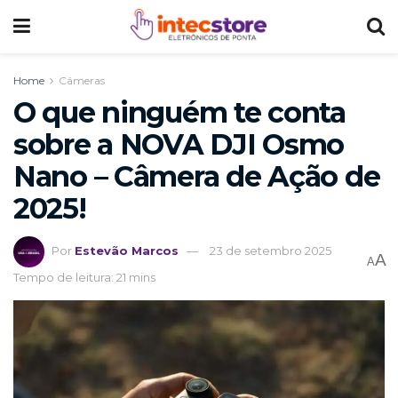
Home
Câmeras
O que ninguém te conta
sobre a NOVA DJI Osmo
Nano – Câmera de Ação de
2025!
Por
Estevão Marcos
23 de setembro 2025
A
A
Tempo de leitura: 21 mins