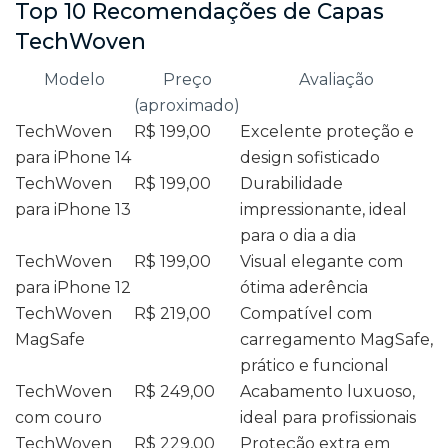
Top 10 Recomendações de Capas
TechWoven
Modelo
Preço
Avaliação
(aproximado)
TechWoven
R$ 199,00
Excelente proteção e
para iPhone 14
design sofisticado
TechWoven
R$ 199,00
Durabilidade
para iPhone 13
impressionante, ideal
para o dia a dia
TechWoven
R$ 199,00
Visual elegante com
para iPhone 12
ótima aderência
TechWoven
R$ 219,00
Compatível com
MagSafe
carregamento MagSafe,
prático e funcional
TechWoven
R$ 249,00
Acabamento luxuoso,
com couro
ideal para profissionais
TechWoven
R$ 229,00
Proteção extra em