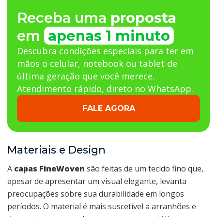
Receba uma
proposta
em
apenas 1 minuto
Descubra condições especiais para ter em
mãos o celular, notebook ou tablet de
última geração que você merece.
Atendimento rápido, direto no WhatsApp.
FALE AGORA
Materiais e Design
A
capas FineWoven
são feitas de um tecido fino que,
apesar de apresentar um visual elegante, levanta
preocupações sobre sua durabilidade em longos
períodos. O material é mais suscetível a arranhões e