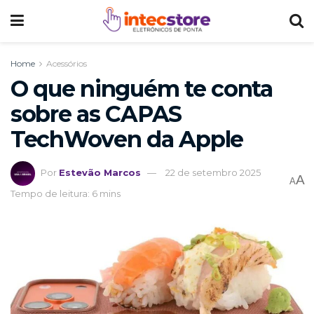
Home
Acessórios
O que ninguém te conta
sobre as CAPAS
TechWoven da Apple
Por
Estevão Marcos
22 de setembro 2025
A
A
Tempo de leitura: 6 mins