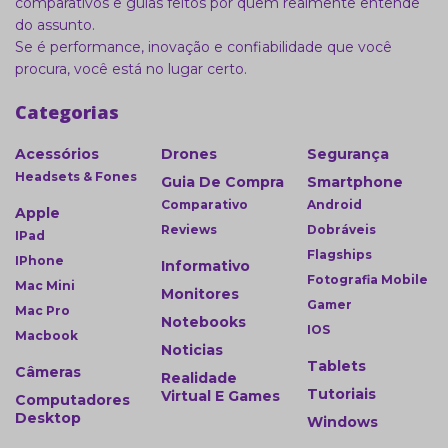
comparativos e guias feitos por quem realmente entende
do assunto.
Se é performance, inovação e confiabilidade que você
procura, você está no lugar certo.
Categorias
Acessórios
Drones
Segurança
Headsets & Fones
Guia De Compra
Smartphone
Comparativo
Android
Apple
Reviews
Dobráveis
IPad
Flagships
IPhone
Informativo
Fotografia Mobile
Mac Mini
Monitores
Gamer
Mac Pro
Notebooks
IOS
Macbook
Noticias
Tablets
Câmeras
Realidade
Tutoriais
Virtual E Games
Computadores
Desktop
Windows