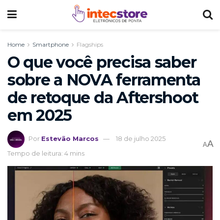
Home
Smartphone
Flagships
O que você precisa saber
sobre a NOVA ferramenta
de retoque da Aftershoot
em 2025
Por
Estevão Marcos
18 de julho 2025
A
A
Tempo de leitura: 4 mins