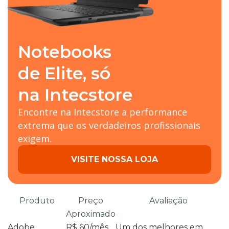
Notebooks
de Elite, só
na Intecstore
Encontre na Intecstore a performance
extrema que os verdadeiros profissionais
exigem.
VISITE NOSSA LOJA
Produto
Preço
Avaliação
Aproximado
Adobe
R$ 60/mês
Um dos melhores em