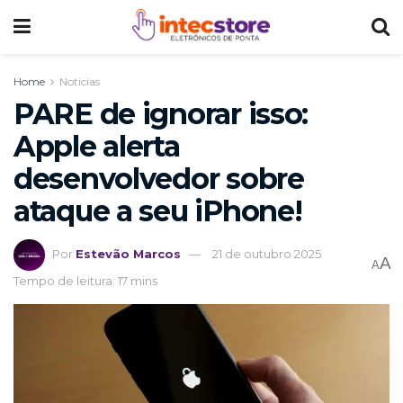
Home
Noticias
PARE de ignorar isso:
Apple alerta
desenvolvedor sobre
ataque a seu iPhone!
Por
Estevão Marcos
21 de outubro 2025
A
A
Tempo de leitura: 17 mins