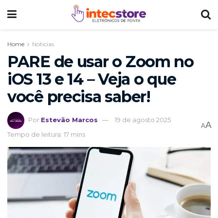
Home
Noticias
PARE de usar o Zoom no
iOS 13 e 14 – Veja o que
você precisa saber!
Por
Estevão Marcos
19 de agosto 2025
A
A
Tempo de leitura: 17 mins