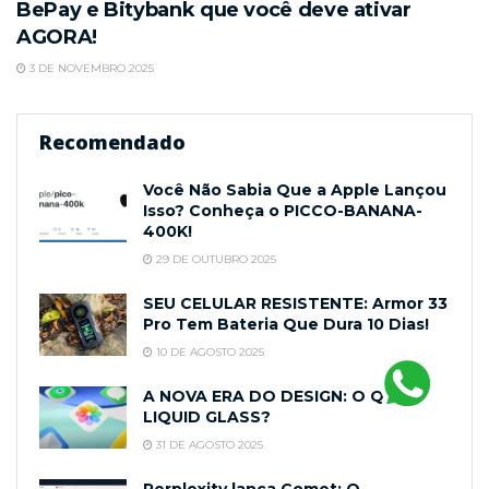
BePay e Bitybank que você deve ativar
AGORA!
3 DE NOVEMBRO 2025
Recomendado
Você Não Sabia Que a Apple Lançou
Isso? Conheça o PICCO-BANANA-
400K!
29 DE OUTUBRO 2025
SEU CELULAR RESISTENTE: Armor 33
Pro Tem Bateria Que Dura 10 Dias!
10 DE AGOSTO 2025
A NOVA ERA DO DESIGN: O QUE É
LIQUID GLASS?
31 DE AGOSTO 2025
Perplexity lança Comet: O