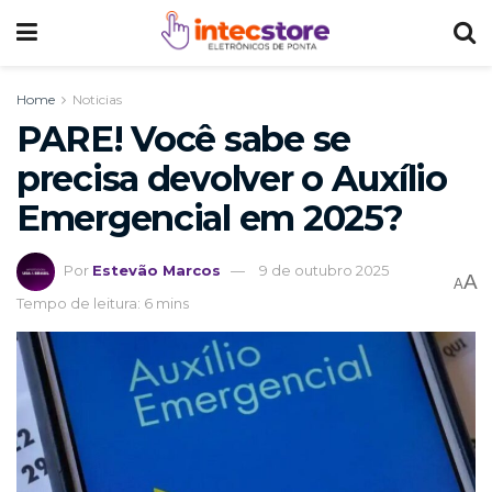
Home
Noticias
PARE! Você sabe se
precisa devolver o Auxílio
Emergencial em 2025?
Por
Estevão Marcos
9 de outubro 2025
A
A
Tempo de leitura: 6 mins