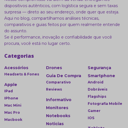
dispositivos autênticos, com logística segura e sem taxas
surpresa — direto ao seu endereço, onde quer que esteja.
Aqui no blog, compartilhamos análises técnicas,
comparativos e guias feitos por quem realmente entende
do assunto.
Se é performance, inovação e confiabilidade que você
procura, você está no lugar certo.
Categorias
Acessórios
Drones
Segurança
Headsets & Fones
Guia De Compra
Smartphone
Comparativo
Android
Apple
Reviews
Dobráveis
IPad
Flagships
IPhone
Informativo
Fotografia Mobile
Mac Mini
Monitores
Gamer
Mac Pro
Notebooks
IOS
Macbook
Noticias