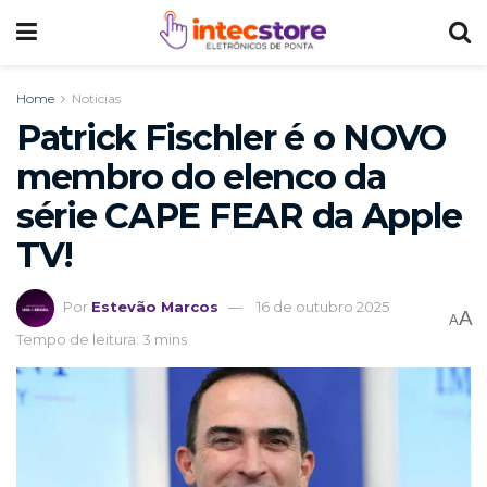
Home
Noticias
Patrick Fischler é o NOVO
membro do elenco da
série CAPE FEAR da Apple
TV!
Por
Estevão Marcos
16 de outubro 2025
A
A
Tempo de leitura: 3 mins