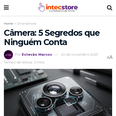
Home
Smartphone
Câmera: 5 Segredos que
Ninguém Conta
Por
Estevão Marcos
20 de novembro 2025
A
A
Tempo de leitura: 5 mins