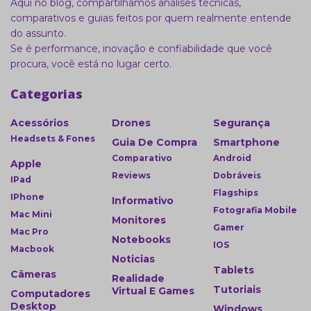
Aqui no blog, compartilhamos análises técnicas,
comparativos e guias feitos por quem realmente entende
do assunto.
Se é performance, inovação e confiabilidade que você
procura, você está no lugar certo.
Categorias
Acessórios
Drones
Segurança
Headsets & Fones
Guia De Compra
Smartphone
Comparativo
Android
Apple
Reviews
Dobráveis
IPad
Flagships
IPhone
Informativo
Fotografia Mobile
Mac Mini
Monitores
Gamer
Mac Pro
Notebooks
IOS
Macbook
Noticias
Tablets
Câmeras
Realidade
Tutoriais
Virtual E Games
Computadores
Desktop
Windows