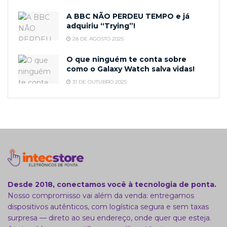
A BBC NÃO PERDEU TEMPO e já
adquiriu “Trying”!
28 DE AGOSTO 2025
O que ninguém te conta sobre
como o Galaxy Watch salva vidas!
31 DE OUTUBRO 2025
Desde 2018, conectamos você à tecnologia de ponta.
Nosso compromisso vai além da venda: entregamos
dispositivos autênticos, com logística segura e sem taxas
surpresa — direto ao seu endereço, onde quer que esteja.