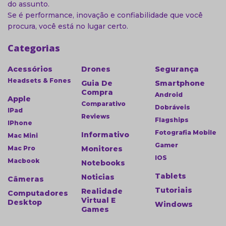
do assunto.
Se é performance, inovação e confiabilidade que você
procura, você está no lugar certo.
Categorias
Acessórios
Drones
Segurança
Headsets & Fones
Guia De
Smartphone
Compra
Android
Apple
Comparativo
Dobráveis
IPad
Reviews
Flagships
IPhone
Fotografia Mobile
Informativo
Mac Mini
Gamer
Mac Pro
Monitores
IOS
Macbook
Notebooks
Tablets
Noticias
Câmeras
Tutoriais
Realidade
Computadores
Virtual E
Desktop
Windows
Games