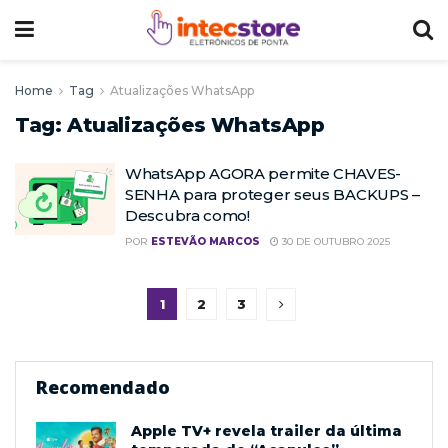
Home
Tag
Atualizações WhatsApp
Tag:
Atualizações WhatsApp
WhatsApp AGORA permite CHAVES-
SENHA para proteger seus BACKUPS –
Descubra como!
POR
ESTEVÃO MARCOS
30 DE OUTUBRO 2025
1
2
3
Recomendado
Apple TV+ revela trailer da última