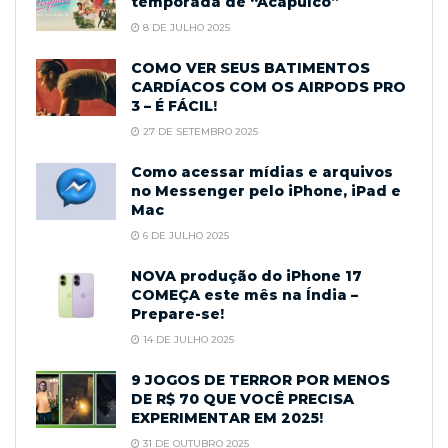
temporada de “Acapulco”
8 DE JULHO 2025
COMO VER SEUS BATIMENTOS
CARDÍACOS COM OS AIRPODS PRO
3 – É FÁCIL!
27 DE SETEMBRO 2025
Como acessar mídias e arquivos
no Messenger pelo iPhone, iPad e
Mac
6 DE JULHO 2025
NOVA produção do iPhone 17
COMEÇA este mês na Índia –
Prepare-se!
14 DE JULHO 2025
9 JOGOS DE TERROR POR MENOS
DE R$ 70 QUE VOCÊ PRECISA
EXPERIMENTAR EM 2025!
31 DE OUTUBRO 2025