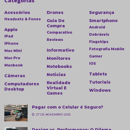
Categorias
Acessórios
Drones
Segurança
Headsets & Fones
Guia De
Smartphone
Compra
Android
Apple
Comparativo
Dobráveis
IPad
Reviews
Flagships
IPhone
Fotografia Mobile
Informativo
Mac Mini
Gamer
Mac Pro
Monitores
IOS
Macbook
Notebooks
Tablets
Noticias
Câmeras
Tutoriais
Realidade
Computadores
Virtual E
Desktop
Windows
Games
Pagar com o Celular é Seguro?
27 DE NOVEMBRO 2025
Design vs. Performance: O Dilema