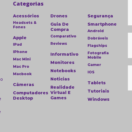
Categorias
Acessórios
Drones
Segurança
Headsets &
Guia De
Smartphone
Fones
Compra
Android
Comparativo
Apple
Dobráveis
Reviews
IPad
Flagships
IPhone
a
Fotografia
Informativo
Mobile
Mac Mini
Monitores
Gamer
Mac Pro
Notebooks
IOS
Macbook
Noticias
ao
Tablets
Câmeras
Realidade
Tutoriais
,
Virtual E
Computadores
Games
Desktop
e
Windows
e