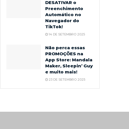
DESATIVAR o
Preenchimento
Automático no
Navegador do
TikTok!
14 DE SETEMBRO 2025
Não perca essas
PROMOÇÕES na
App Store: Mandala
Maker, Sleepin’ Guy
e muito mais!
23 DE SETEMBRO 2025