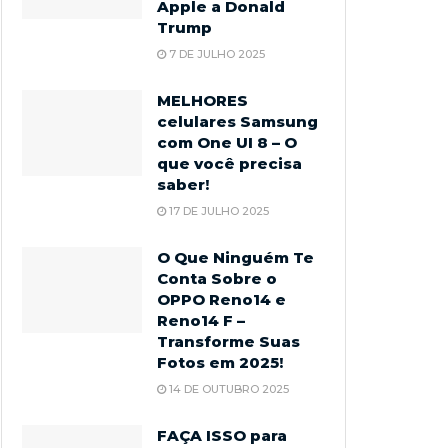
Apple a Donald
Trump
7 DE JULHO 2025
MELHORES
celulares Samsung
com One UI 8 – O
que você precisa
saber!
17 DE JULHO 2025
O Que Ninguém Te
Conta Sobre o
OPPO Reno14 e
Reno14 F –
Transforme Suas
Fotos em 2025!
14 DE OUTUBRO 2025
FAÇA ISSO para