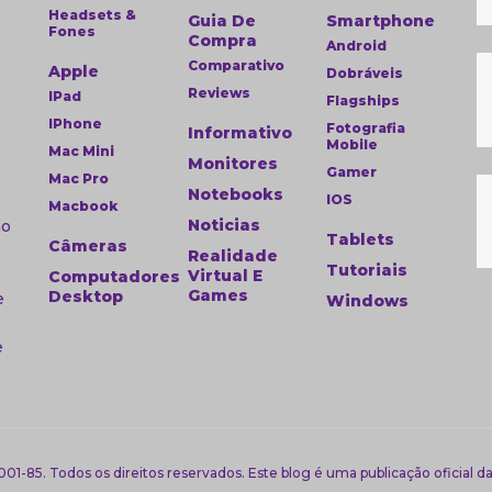
Headsets &
Guia De
Smartphone
Fones
Compra
Android
Comparativo
Apple
Dobráveis
Reviews
IPad
Flagships
IPhone
a
Fotografia
Informativo
Mobile
Mac Mini
Monitores
Gamer
Mac Pro
Notebooks
IOS
Macbook
Noticias
ao
Tablets
Câmeras
Realidade
Tutoriais
,
Virtual E
Computadores
Games
Desktop
e
Windows
e
001-85. Todos os direitos reservados. Este blog é uma publicação oficial d