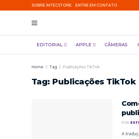
SOBRE INTECSTORE
ENTRE EM CONTATO
EDITORIAL
APPLE
CÂMERAS
Home
Tag
Publicações TikTok
Tag:
Publicações TikTok
Como
publ
POR
EST
A traduç