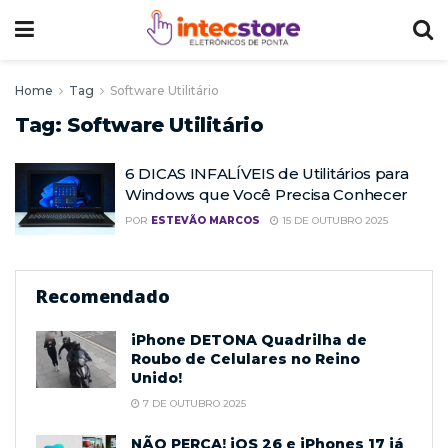
Home
Tag
Software Utilitário
Tag:
Software Utilitário
6 DICAS INFALÍVEIS de Utilitários para
Windows que Você Precisa Conhecer
POR
ESTEVÃO MARCOS
15 DE OUTUBRO 2025
Recomendado
iPhone DETONA Quadrilha de
Roubo de Celulares no Reino
Unido!
7 DE OUTUBRO 2025
NÃO PERCA! iOS 26 e iPhones 17 já