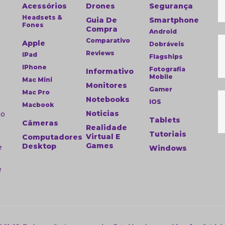
Acessórios
Drones
Segurança
Headsets &
Guia De
Smartphone
Fones
Compra
Android
Comparativo
Apple
Dobráveis
Reviews
IPad
Flagships
IPhone
a
Fotografia
Informativo
Mobile
Mac Mini
Monitores
Gamer
Mac Pro
Notebooks
IOS
Macbook
Noticias
ao
Tablets
Câmeras
Realidade
Tutoriais
,
Virtual E
Computadores
Games
Desktop
e
Windows
e