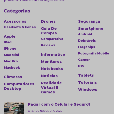
Categorias
Acessórios
Drones
Segurança
Headsets & Fones
Guia De
Smartphone
Compra
Android
Apple
Comparativo
Dobráveis
IPad
Reviews
Flagships
IPhone
Fotografia Mobile
Informativo
Mac Mini
Gamer
Mac Pro
Monitores
IOS
Macbook
Notebooks
Tablets
Noticias
Câmeras
Tutoriais
Realidade
Computadores
Virtual E
Desktop
Windows
Games
Pagar com o Celular é Seguro?
27 DE NOVEMBRO 2025