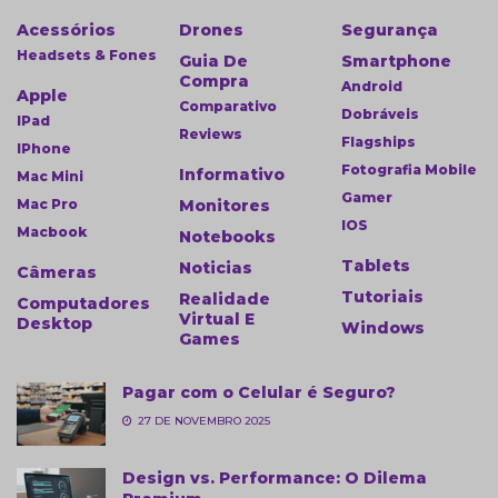
Acessórios
Drones
Segurança
Headsets & Fones
Guia De
Smartphone
Compra
Android
Apple
Comparativo
Dobráveis
IPad
Reviews
Flagships
IPhone
Fotografia Mobile
Informativo
Mac Mini
Gamer
Mac Pro
Monitores
IOS
Macbook
Notebooks
Tablets
Noticias
Câmeras
Tutoriais
Realidade
Computadores
Virtual E
Desktop
Windows
Games
Pagar com o Celular é Seguro?
27 DE NOVEMBRO 2025
Design vs. Performance: O Dilema