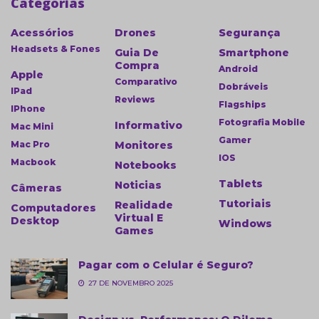
Categorias
Acessórios
Drones
Segurança
Headsets & Fones
Guia De
Smartphone
Compra
Android
Apple
Comparativo
Dobráveis
IPad
Reviews
Flagships
IPhone
Fotografia Mobile
Informativo
Mac Mini
Gamer
Mac Pro
Monitores
IOS
Macbook
Notebooks
Tablets
Noticias
Câmeras
Tutoriais
Realidade
Computadores
Virtual E
Desktop
Windows
Games
Pagar com o Celular é Seguro?
27 DE NOVEMBRO 2025