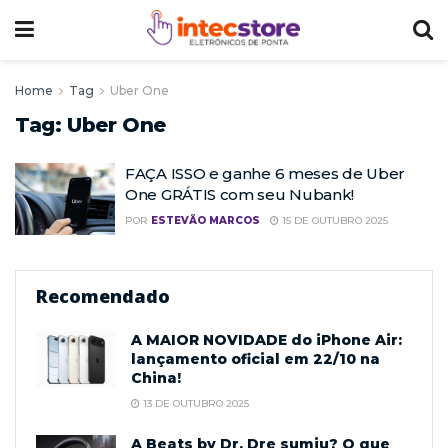
Home
Tag
Uber One
Tag:
Uber One
FAÇA ISSO e ganhe 6 meses de Uber
One GRÁTIS com seu Nubank!
POR
ESTEVÃO MARCOS
15 DE OUTUBRO 2025
Recomendado
A MAIOR NOVIDADE do iPhone Air:
lançamento oficial em 22/10 na
China!
13 DE OUTUBRO 2025
A Beats by Dr. Dre sumiu? O que