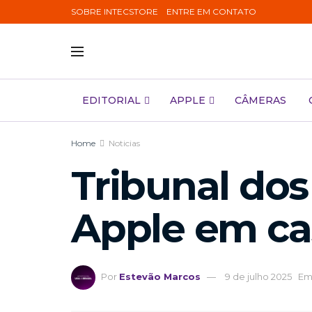
SOBRE INTECSTORE
ENTRE EM CONTATO
EDITORIAL
APPLE
CÂMERAS
Home
Noticias
Tribunal do
Apple em cas
Por
Estevão Marcos
9 de julho 2025
E