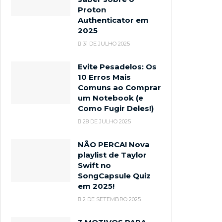
Proton
Authenticator em
2025
31 DE JULHO 2025
Evite Pesadelos: Os
10 Erros Mais
Comuns ao Comprar
um Notebook (e
Como Fugir Deles!)
28 DE JULHO 2025
NÃO PERCA! Nova
playlist de Taylor
Swift no
SongCapsule Quiz
em 2025!
2 DE SETEMBRO 2025