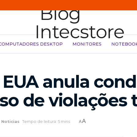
COMPUTADORES DESKTOP
MONITORES
NOTEBOO
s EUA anula con
o de violações t
A
m
Noticias
Tempo de leitura: 5 mins
A