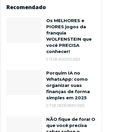
Recomendado
Os MELHORES e
PIORES jogos da
franquia
WOLFENSTEIN que
você PRECISA
conhecer!
13 DE AGOSTO 2025
Porquim IA no
WhatsApp: como
organizar suas
finanças de forma
simples em 2025
7 DE DEZEMBRO 2025
NÃO fique de fora! O
que você precisa
saber sobre o