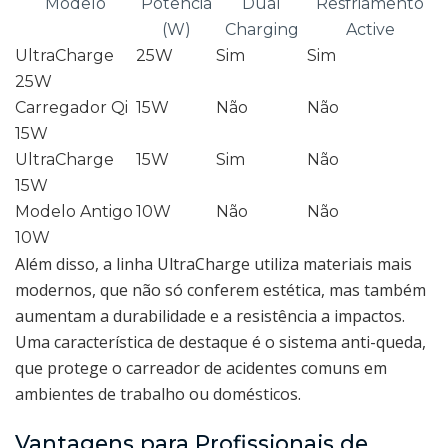
Modelo
Potência
Dual
Resfriamento
(W)
Charging
Active
UltraCharge
25W
Sim
Sim
25W
Carregador Qi
15W
Não
Não
15W
UltraCharge
15W
Sim
Não
15W
Modelo Antigo
10W
Não
Não
10W
Além disso, a linha UltraCharge utiliza materiais mais
modernos, que não só conferem estética, mas também
aumentam a durabilidade e a resistência a impactos.
Uma característica de destaque é o sistema anti-queda,
que protege o carreador de acidentes comuns em
ambientes de trabalho ou domésticos.
Vantagens para Profissionais de