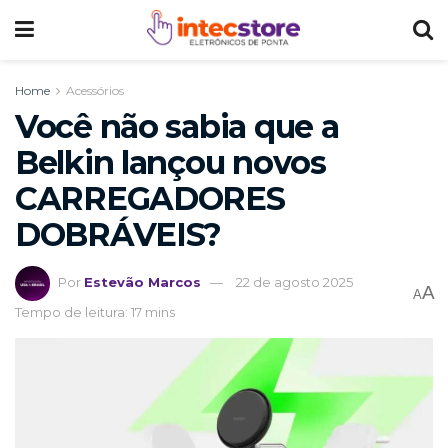
Home
Acessórios
Você não sabia que a
Belkin lançou novos
CARREGADORES
DOBRÁVEIS?
Por
Estevão Marcos
22 de agosto 2025
A
A
Tempo de leitura: 17 mins