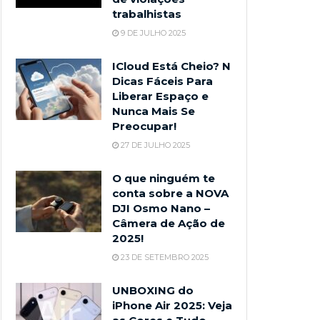
trabalhistas
9 DE JULHO 2025
ICloud Está Cheio? N
Dicas Fáceis Para
Liberar Espaço e
Nunca Mais Se
Preocupar!
27 DE JULHO 2025
O que ninguém te
conta sobre a NOVA
DJI Osmo Nano –
Câmera de Ação de
2025!
23 DE SETEMBRO 2025
UNBOXING do
iPhone Air 2025: Veja