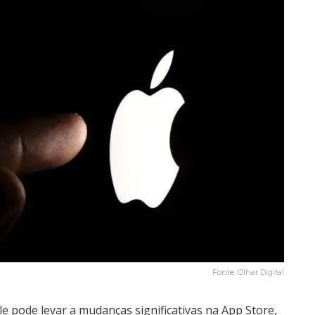
Fonte: Olhar Digital
e pode levar a mudanças significativas na App Store,