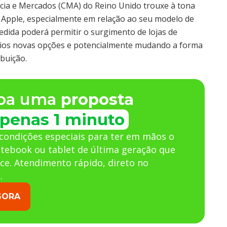
cia e Mercados (CMA) do Reino Unido trouxe à tona
 Apple, especialmente em relação ao seu modelo de
edida poderá permitir o surgimento de lojas de
ários novas opções e potencialmente mudando a forma
buição.
ba uma
proposta
penas 1 minuto
condições especiais para ter em mãos o
otebook ou tablet de última geração que
ce. Atendimento rápido, direto no
.
GORA