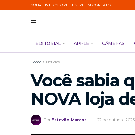
SOBRE INTECSTORE
ENTRE EM CONTATO
EDITORIAL
APPLE
CÂMERAS
Home
Noticias
Você sabia 
NOVA loja de
Por
Estevão Marcos
22 de outubro 2025