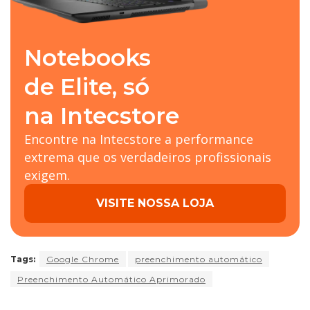
Notebooks
de Elite, só
na Intecstore
Encontre na Intecstore a performance
extrema que os verdadeiros profissionais
exigem.
VISITE NOSSA LOJA
Tags:
Google Chrome
preenchimento automático
Preenchimento Automático Aprimorado