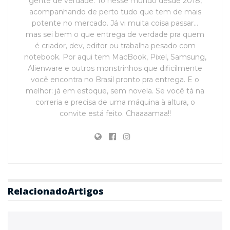
gente de verdade. Tô nesse mundo desde 2018,
acompanhando de perto tudo que tem de mais
potente no mercado. Já vi muita coisa passar…
mas sei bem o que entrega de verdade pra quem
é criador, dev, editor ou trabalha pesado com
notebook. Por aqui tem MacBook, Pixel, Samsung,
Alienware e outros monstrinhos que dificilmente
você encontra no Brasil pronto pra entrega. E o
melhor: já em estoque, sem novela. Se você tá na
correria e precisa de uma máquina à altura, o
convite está feito. Chaaaamaa!!
Relacionado
Artigos