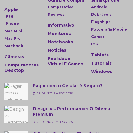
Guia De Compra
Smartphone
Comparativo
Android
Apple
Reviews
Dobráveis
IPad
Flagships
IPhone
Informativo
Fotografia Mobile
Mac Mini
Monitores
Gamer
Mac Pro
Notebooks
IOS
Macbook
Noticias
Tablets
Câmeras
Realidade
Tutoriais
Virtual E Games
Computadores
Desktop
Windows
Pagar com o Celular é Seguro?
27 DE NOVEMBRO 2025
Design vs. Performance: O Dilema
Premium
26 DE NOVEMBRO 2025