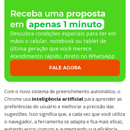
Receba uma
proposta
em
apenas 1 minuto
Descubra condições especiais para ter em
mãos o celular, notebook ou tablet de
última geração que você merece.
Atendimento rápido, direto no WhatsApp.
FALE AGORA
Com o novo sistema de preenchimento automático, o
Chrome usa
inteligência artificial
para aprender as
preferências do usuário e melhorar a precisão das
sugestões. Isso significa que, a cada vez que você utiliza
o navegador, a ferramenta se adapta e fica mais eficaz,
evitando erros comuns e aumentando sua eficiência.