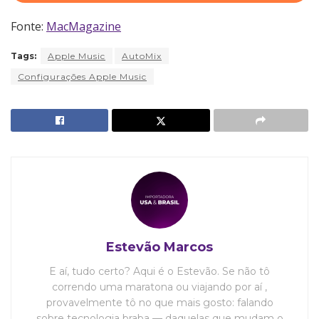
Fonte:
MacMagazine
Tags:
Apple Music
AutoMix
Configurações Apple Music
Estevão Marcos
E aí, tudo certo? Aqui é o Estevão. Se não tô
correndo uma maratona ou viajando por aí ,
provavelmente tô no que mais gosto: falando
sobre tecnologia braba — daquelas que mudam o