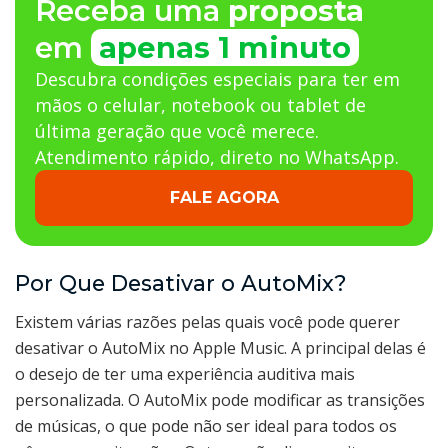
Receba uma
proposta
em
apenas 1 minuto
Descubra condições especiais para ter em
mãos o celular, notebook ou tablet de
última geração que você merece.
Atendimento rápido, direto no WhatsApp.
FALE AGORA
Por Que Desativar o AutoMix?
Existem várias razões pelas quais você pode querer
desativar o AutoMix no Apple Music. A principal delas é
o desejo de ter uma experiência auditiva mais
personalizada. O AutoMix pode modificar as transições
de músicas, o que pode não ser ideal para todos os