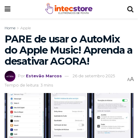
Home
Apple
PARE de usar o AutoMix
do Apple Music! Aprenda a
desativar AGORA!
Por
Estevão Marcos
26 de setembro 2025
A
A
Tempo de leitura: 3 mins