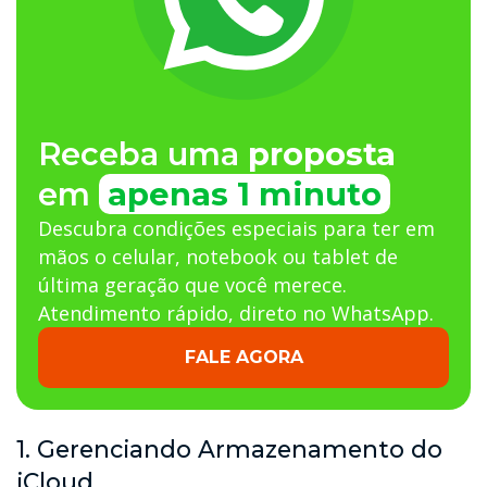
Receba uma
proposta
em
apenas 1 minuto
Descubra condições especiais para ter em
mãos o celular, notebook ou tablet de
última geração que você merece.
Atendimento rápido, direto no WhatsApp.
FALE AGORA
1. Gerenciando Armazenamento do
iCloud