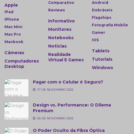
Comparativo
Android
Apple
Reviews
Dobráveis
IPad
Flagships
IPhone
Informativo
Fotografia Mobile
Mac Mini
Monitores
Gamer
Mac Pro
Notebooks
IOS
Macbook
Noticias
Tablets
Câmeras
Realidade
Tutoriais
Virtual E Games
Computadores
Desktop
Windows
Pagar com o Celular é Seguro?
27 DE NOVEMBRO 2025
Design vs. Performance: O Dilema
Premium
26 DE NOVEMBRO 2025
O Poder Oculto da Fibra Óptica