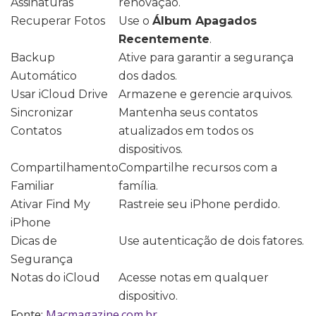
Assinaturas
renovação.
Recuperar Fotos
Use o
Álbum Apagados
Recentemente
.
Backup
Ative para garantir a segurança
Automático
dos dados.
Usar iCloud Drive
Armazene e gerencie arquivos.
Sincronizar
Mantenha seus contatos
Contatos
atualizados em todos os
dispositivos.
Compartilhamento
Compartilhe recursos com a
Familiar
família.
Ativar Find My
Rastreie seu iPhone perdido.
iPhone
Dicas de
Use autenticação de dois fatores.
Segurança
Notas do iCloud
Acesse notas em qualquer
dispositivo.
Fonte:
Macmagazine.com.br