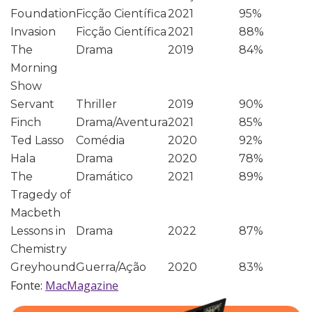
Foundation
Ficção Científica
2021
95%
Invasion
Ficção Científica
2021
88%
The
Drama
2019
84%
Morning
Show
Servant
Thriller
2019
90%
Finch
Drama/Aventura
2021
85%
Ted Lasso
Comédia
2020
92%
Hala
Drama
2020
78%
The
Dramático
2021
89%
Tragedy of
Macbeth
Lessons in
Drama
2022
87%
Chemistry
Greyhound
Guerra/Ação
2020
83%
Fonte:
MacMagazine