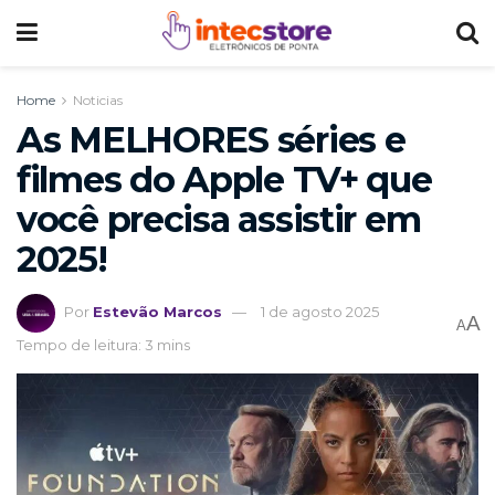
Home
Noticias
As MELHORES séries e
filmes do Apple TV+ que
você precisa assistir em
2025!
Por
Estevão Marcos
1 de agosto 2025
A
A
Tempo de leitura: 3 mins