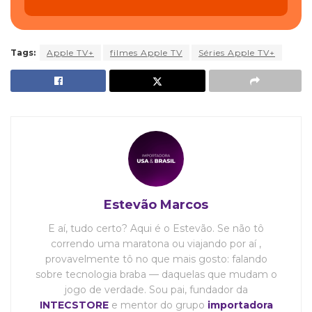
Tags:
Apple TV+
filmes Apple TV
Séries Apple TV+
Estevão Marcos
E aí, tudo certo? Aqui é o Estevão. Se não tô
correndo uma maratona ou viajando por aí ,
provavelmente tô no que mais gosto: falando
sobre tecnologia braba — daquelas que mudam o
jogo de verdade. Sou pai, fundador da
INTECSTORE
e mentor do grupo
importadora