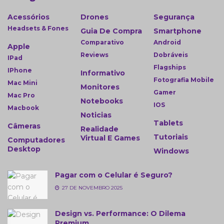
Acessórios
Drones
Segurança
Headsets & Fones
Guia De Compra
Smartphone
Comparativo
Android
Apple
Reviews
Dobráveis
IPad
Flagships
IPhone
Informativo
Fotografia Mobile
Mac Mini
Monitores
Gamer
Mac Pro
Notebooks
IOS
Macbook
Noticias
Tablets
Câmeras
Realidade
Tutoriais
Virtual E Games
Computadores
Desktop
Windows
Pagar com o Celular é Seguro?
27 DE NOVEMBRO 2025
Design vs. Performance: O Dilema
Premium