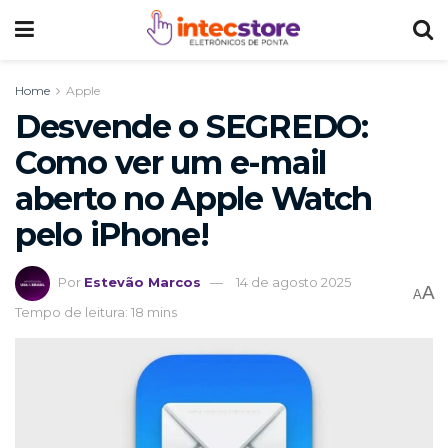
Home
Apple
Desvende o SEGREDO:
Como ver um e-mail
aberto no Apple Watch
pelo iPhone!
Por
Estevão Marcos
14 de agosto 2025
A
A
Tempo de leitura: 18 mins