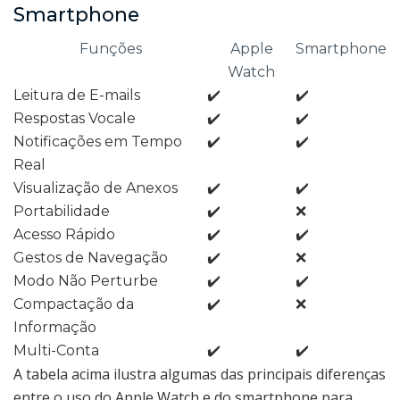
Smartphone
Funções
Apple
Smartphone
Watch
Leitura de E-mails
✔️
✔️
Respostas Vocale
✔️
✔️
Notificações em Tempo
✔️
✔️
Real
Visualização de Anexos
✔️
✔️
Portabilidade
✔️
❌
Acesso Rápido
✔️
✔️
Gestos de Navegação
✔️
❌
Modo Não Perturbe
✔️
✔️
Compactação da
✔️
❌
Informação
Multi-Conta
✔️
✔️
A tabela acima ilustra algumas das principais diferenças
entre o uso do Apple Watch e do smartphone para