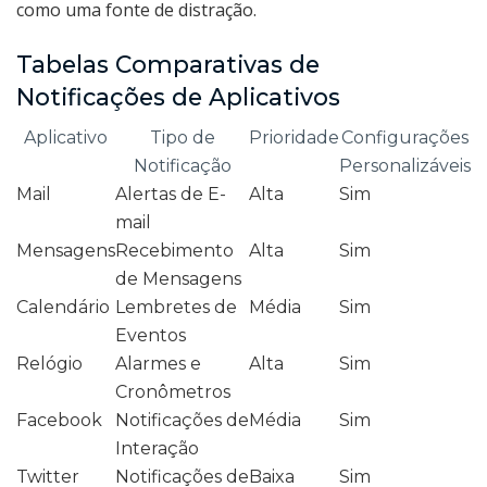
como uma fonte de distração.
Tabelas Comparativas de
Notificações de Aplicativos
Aplicativo
Tipo de
Prioridade
Configurações
Notificação
Personalizáveis
Mail
Alertas de E-
Alta
Sim
mail
Mensagens
Recebimento
Alta
Sim
de Mensagens
Calendário
Lembretes de
Média
Sim
Eventos
Relógio
Alarmes e
Alta
Sim
Cronômetros
Facebook
Notificações de
Média
Sim
Interação
Twitter
Notificações de
Baixa
Sim