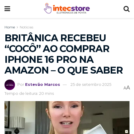
Home
Noticias
BRITÂNICA RECEBEU
“COCÔ” AO COMPRAR
IPHONE 16 PRO NA
AMAZON – O QUE SABER
Por
Estevão Marcos
25 de setembro 2025
A
A
Tempo de leitura: 20 mins