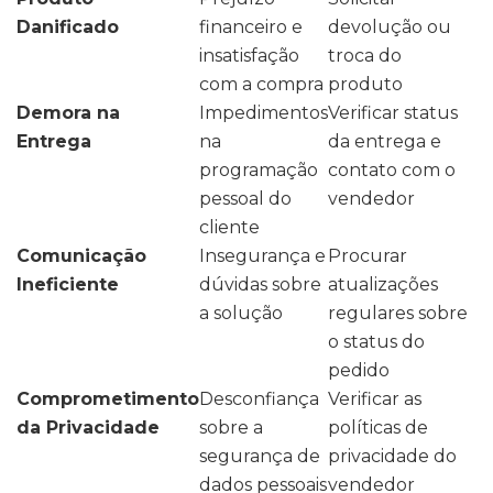
Danificado
financeiro e
devolução ou
insatisfação
troca do
com a compra
produto
Demora na
Impedimentos
Verificar status
Entrega
na
da entrega e
programação
contato com o
pessoal do
vendedor
cliente
Comunicação
Insegurança e
Procurar
Ineficiente
dúvidas sobre
atualizações
a solução
regulares sobre
o status do
pedido
Comprometimento
Desconfiança
Verificar as
da Privacidade
sobre a
políticas de
segurança de
privacidade do
dados pessoais
vendedor