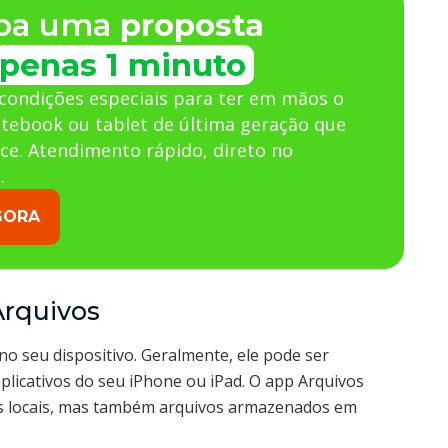
ba uma
proposta
penas 1 minuto
condições especiais para ter em mãos o
otebook ou tablet de última geração que
ce. Atendimento rápido, direto no
.
GORA
Arquivos
o seu dispositivo. Geralmente, ele pode ser
 aplicativos do seu iPhone ou iPad. O app Arquivos
as locais, mas também arquivos armazenados em