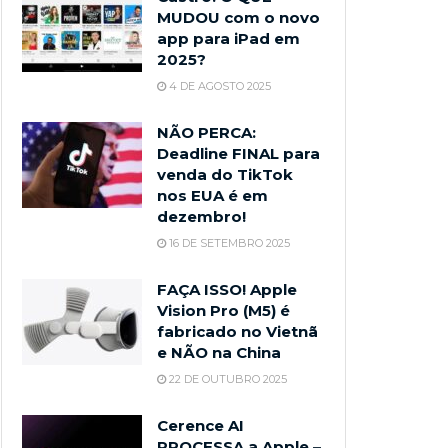
MUDOU com o novo
app para iPad em
2025?
4 DE AGOSTO 2025
NÃO PERCA:
Deadline FINAL para
venda do TikTok
nos EUA é em
dezembro!
16 DE SETEMBRO 2025
FAÇA ISSO! Apple
Vision Pro (M5) é
fabricado no Vietnã
e NÃO na China
22 DE OUTUBRO 2025
Cerence AI
PROCESSA a Apple –