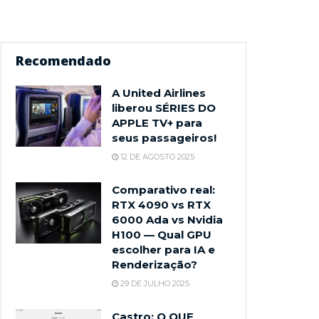
Recomendado
A United Airlines
liberou SÉRIES DO
APPLE TV+ para
seus passageiros!
12 DE AGOSTO 2025
Comparativo real:
RTX 4090 vs RTX
6000 Ada vs Nvidia
H100 — Qual GPU
escolher para IA e
Renderização?
29 DE JULHO 2025
Castro: O QUE